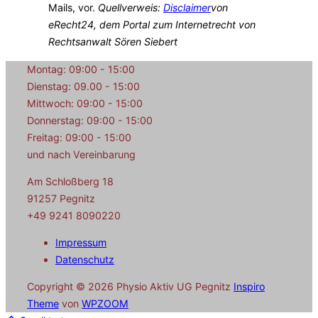
Mails, vor.
Quellverweis:
Disclaimer
von
eRecht24, dem Portal zum Internetrecht von
Rechtsanwalt Sören Siebert
Montag: 09:00 - 15:00
Dienstag: 09.00 - 15:00
Mittwoch: 09:00 - 15:00
Donnerstag: 09:00 - 15:00
Freitag: 09:00 - 15:00
und nach Vereinbarung
Am Schloßberg 18
91257 Pegnitz
+49 9241 8090220
Impressum
Datenschutz
Copyright © 2026 Physio Aktiv UG Pegnitz
Inspiro
Theme
von
WPZOOM